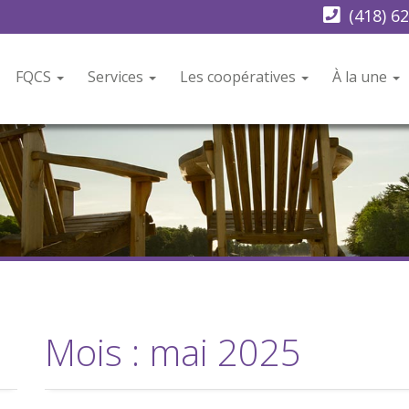
(418) 6
FQCS
Services
Les coopératives
À la une
Mois :
mai 2025