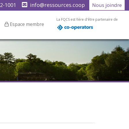
22-1001
info@ressources.coop
Nous joindre
La FQCS est fière d'être partenaire de
Espace membre