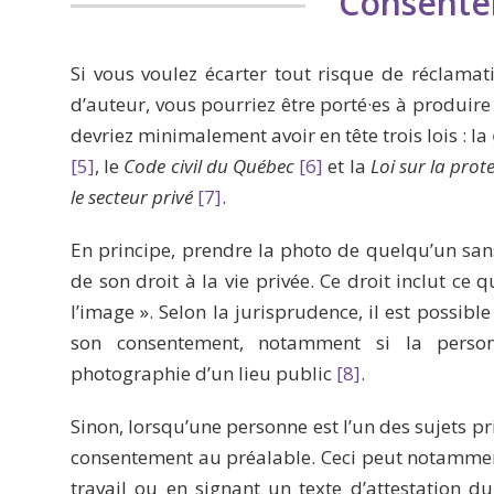
Consent
Si vous voulez écarter tout risque de réclamat
d’auteur, vous pourriez être porté·es à produire
devriez minimalement avoir en tête trois lois : la
[5]
, le
Code
civil du Québec
[6]
et la
Loi sur la pro
le secteur privé
[7]
.
En principe, prendre la photo de quelqu’un san
de son droit à la vie privée. Ce droit inclut c
l’image ». Selon la jurisprudence, il est possib
son consentement, notamment si la person
photographie d’un lieu public
[8]
.
Sinon, lorsqu’une personne est l’un des sujets pr
consentement au préalable. Ceci peut notamment
travail ou en signant un texte d’attestation d