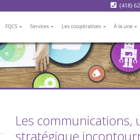
(418) 6
FQCS
Services
Les coopératives
À la une
Les communications, u
stratégique incontour