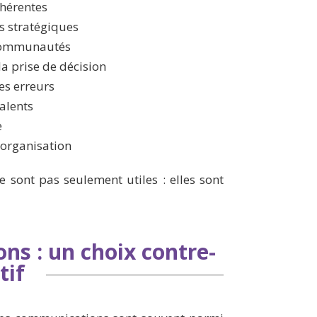
hérentes
rs stratégiques
 communautés
la prise de décision
les erreurs
talents
e
l’organisation
e sont pas seulement utiles : elles sont
ns : un choix contre-
tif