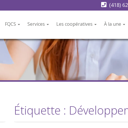
(418) 6
FQCS
Services
Les coopératives
À la une
Étiquette :
Développem