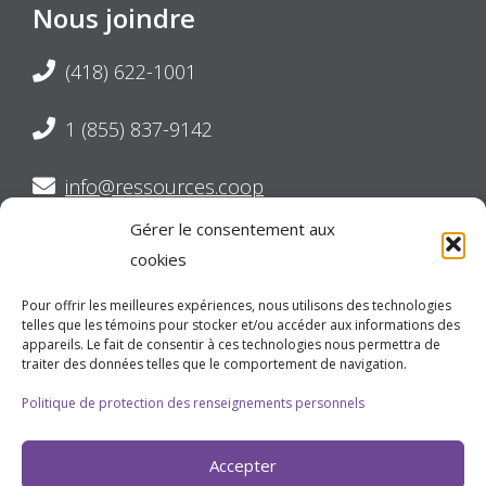
Nous joindre
(418) 622-1001
1 (855) 837-9142
info@ressources.coop
Gérer le consentement aux
Suivez-nous sur Twitter
cookies
Suivez-nous sur Facebook
Pour offrir les meilleures expériences, nous utilisons des technologies
telles que les témoins pour stocker et/ou accéder aux informations des
appareils. Le fait de consentir à ces technologies nous permettra de
Suivez-nous sur LinkedIn
traiter des données telles que le comportement de navigation.
Politique de protection des renseignements personnels
Nos heures d'ouverture
Accepter