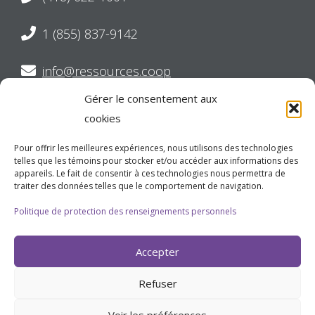
1 (855) 837-9142
info@ressources.coop
Gérer le consentement aux
Suivez-nous sur Twitter
cookies
Suivez-nous sur Facebook
Pour offrir les meilleures expériences, nous utilisons des technologies
telles que les témoins pour stocker et/ou accéder aux informations des
appareils. Le fait de consentir à ces technologies nous permettra de
Suivez-nous sur LinkedIn
traiter des données telles que le comportement de navigation.
Politique de protection des renseignements personnels
Nos heures d'ouverture
Accepter
Refuser
Lundi au vendredi
8h30 à 16h30
Voir les préférences