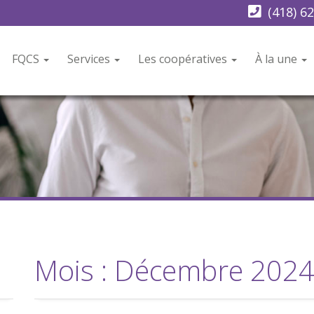
(418) 6
FQCS
Services
Les coopératives
À la une
Mois :
Décembre 202