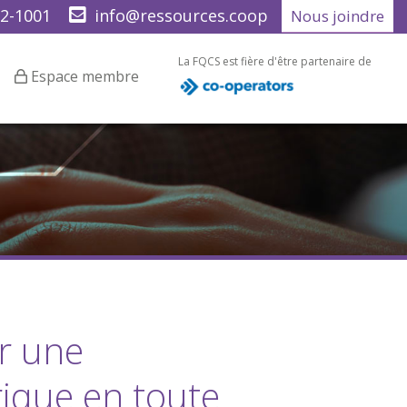
22-1001
info@ressources.coop
Nous joindre
La FQCS est fière d'être partenaire de
Espace membre
er une
ique en toute