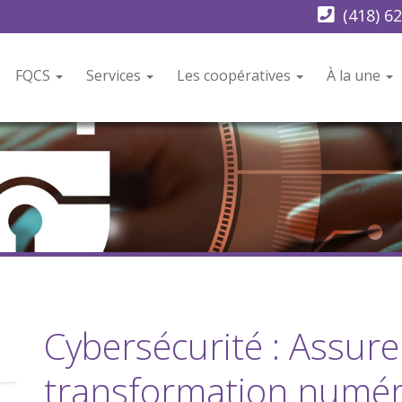
(418) 6
FQCS
Services
Les coopératives
À la une
Cybersécurité : Assur
transformation numér